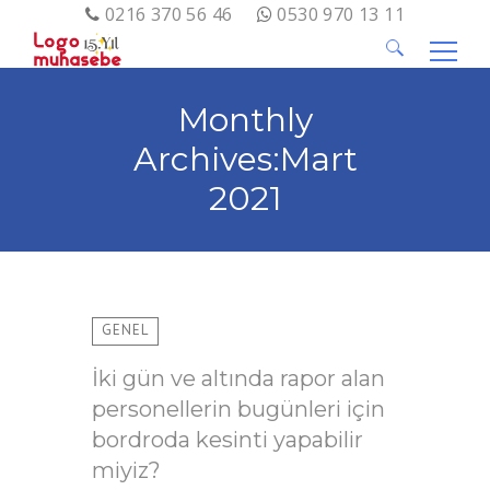
0216 370 56 46
0530 970 13 11
Arama:
Monthly
Archives:Mart
2021
GENEL
İki gün ve altında rapor alan
personellerin bugünleri için
bordroda kesinti yapabilir
miyiz?