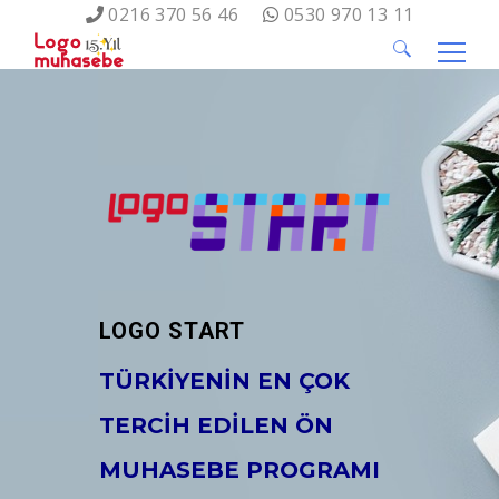
0216 370 56 46
0530 970 13 11
Arama:
LOGO START
TÜRKİYENİN EN ÇOK
TERCİH EDİLEN ÖN
MUHASEBE PROGRAMI