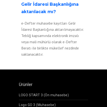
Gelir İdaresi Başkanlığına
aktarılacak mı?
e-Defter muhasebe kayıtları Gelir
İdaresi Başkanlığına aktarılmayacaktır.
Tebliğ kapsamında elektronik imzalı
veya mali mühürlü olarak e-Defter
Beratı ile birlikte mükellef nezdinde
saklanacaktır.
Ürünler
LOGO START 3 (Ön muhasebe)
Logo GO 3 (Muhasebe)