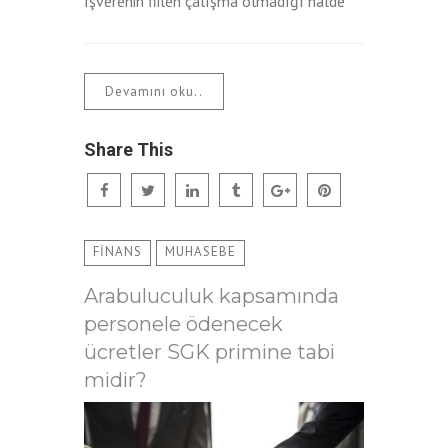
İşverenin fiilen çalışma olmadığı halde
Devamını oku..
Share This
FİNANS
MUHASEBE
Arabuluculuk kapsamında
personele ödenecek
ücretler SGK primine tabi
midir?