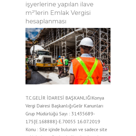
işyerlerine yapılan ilave
m²’lerin Emlak Vergisi
hesaplanması
T.C.GELİR İDARESİ BAŞKANLIĞIKonya
Vergi Dairesi BaşkanlığıGelir Kanunları
Grup Müdürlüğü Sayı : 31435689-
175[E.168888]-E.70055 16.07.2019
Konu : Site içinde bulunan ve sadece site