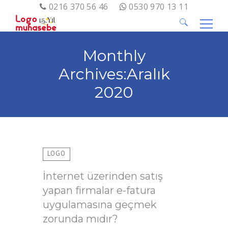
0216 370 56 46
0530 970 13 11
Arama:
Monthly
Archives:Aralık
2020
LOGO
İnternet üzerinden satış
yapan firmalar e-fatura
uygulamasına geçmek
zorunda mıdır?