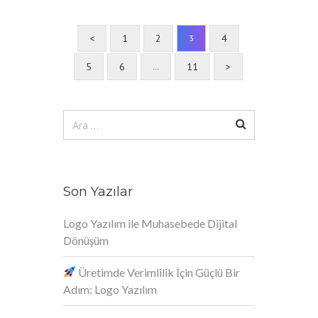
<
1
2
4
3
5
6
11
>
…
Arama:
Son Yazılar
Logo Yazılım ile Muhasebede Dijital
Dönüşüm
Üretimde Verimlilik İçin Güçlü Bir
Adım: Logo Yazılım