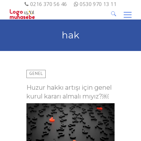
0216 370 56 46
0530 970 13 11
Arama:
hak
GENEL
Huzur hakkı artışı için genel
kurul kararı almalı mıyız?￼