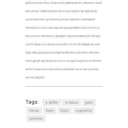
güdülmemiştir. Konu ile benzerlik gösterse de her işletmenin kendi
özel şartları nedeniyle farklı durumları olabilir. Bu nedenle, bu
yazıda belirtilen içerikte yola çıkarak işletmenizi etkileyecek
herhangi bir karar alıp uygulamaya geçmeden önce, uzmanına
danışmanız menfaatiniz gereğidir. Logomuhasebe karen ltd veya
ilişkili olduğu kişi veya kurumlardan hiç biri, bu belgede yer alan
bilgi, tablo, görsel, görüş ve diğer türdeki tüm içeriklerin özel veya
resmi, gerçek veya tüzel kişi, kurum ve organizasyonlar tarafından
kullanılması sonucunda ortaya çıkabilecek zarar veya ziyandan
sorumlu değildir.
Tags:
e-defter
e-fatura
gider
hesap
kayıt
toplu
uygulama
yevmiye