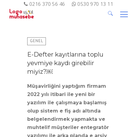
0216 370 56 46
0530 970 13 11
Arama:
GENEL
E-Defter kayıtlarına toplu
yevmiye kaydı girebilir
miyiz?￼
Müşavirliğini yaptığım firmam
2022 yılı itibari ile yeni bir
yazılım ile çalışmaya başlamış
olup sistem e fiş adı altında
belgelendirmek yapmakta ve
muhtelif müşteriler entegratör
yazılımı ile arka planda e arşiv