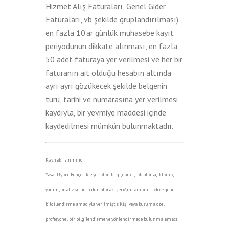
Hizmet Alış Faturaları, Genel Gider
Faturaları, vb şekilde gruplandırılması)
en fazla 10’ar günlük muhasebe kayıt
periyodunun dikkate alınması, en fazla
50 adet faturaya yer verilmesi ve her bir
faturanın ait olduğu hesabın altında
ayrı ayrı gözükecek şekilde belgenin
türü, tarihi ve numarasına yer verilmesi
kaydıyla, bir yevmiye maddesi içinde
kaydedilmesi mümkün bulunmaktadır.
Kaynak: ismmmo
Yasal Uyarı: Bu içerikte yer alan bilgi, görsel, tablolar, açıklama,
yorum, analiz ve bir bütün olarak içeriğin tamamı sadece genel
bilgilendirme amacıyla verilmiştir. Kişi veya kuruma özel
profesyonel bir bilgilendirme ve yönlendirmede bulunma amacı