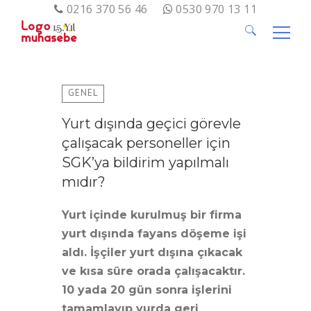
0216 370 56 46
0530 970 13 11
Arama:
GENEL
Yurt dışında geçici görevle
çalışacak personeller için
SGK’ya bildirim yapılmalı
mıdır?
Yurt içinde kurulmuş bir firma
yurt dışında fayans döşeme işi
aldı. İşçiler yurt dışına çıkacak
ve kısa süre orada çalışacaktır.
10 yada 20 gün sonra işlerini
tamamlayıp yurda geri