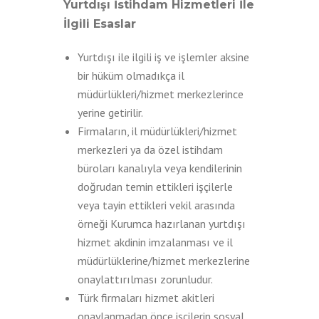
Yurtdışı İstihdam Hizmetleri İle
İlgili Esaslar
Yurtdışı ile ilgili iş ve işlemler aksine
bir hüküm olmadıkça il
müdürlükleri/hizmet merkezlerince
yerine getirilir.
Firmaların, il müdürlükleri/hizmet
merkezleri ya da özel istihdam
büroları kanalıyla veya kendilerinin
doğrudan temin ettikleri işçilerle
veya tayin ettikleri vekil arasında
örneği Kurumca hazırlanan yurtdışı
hizmet akdinin imzalanması ve il
müdürlüklerine/hizmet merkezlerine
onaylattırılması zorunludur.
Türk firmaları hizmet akitleri
onaylanmadan önce işçilerin sosyal