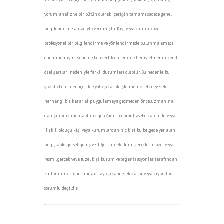
yorum, analiz ve bir bütün olarak içeriğin tamamı sadece genel
bilgilendirme amacıyla verilmiştir. Kişi veya kuruma özel
profesyonel bir bilgilendirme ve yönlendirmede bulunma amacı
güdülmemiştir. Konu ile benzerlik gösterse de her işletmenin kendi
özel şartları nedeniyle farklı durumları olabilir. Bu nedenle, bu
yazıda belirtilen içerikte yola çıkarak işletmenizi etkileyecek
herhangi bir karar alıp uygulamaya geçmeden önce, uzmanına
danışmanız menfaatiniz gereğidir. Logomuhasebe karen ltd veya
ilişkili olduğu kişi veya kurumlardan hiç biri, bu belgede yer alan
bilgi, tablo, görsel, görüş ve diğer türdeki tüm içeriklerin özel veya
resmi, gerçek veya tüzel kişi, kurum ve organizasyonlar tarafından
kullanılması sonucunda ortaya çıkabilecek zarar veya ziyandan
sorumlu değildir.