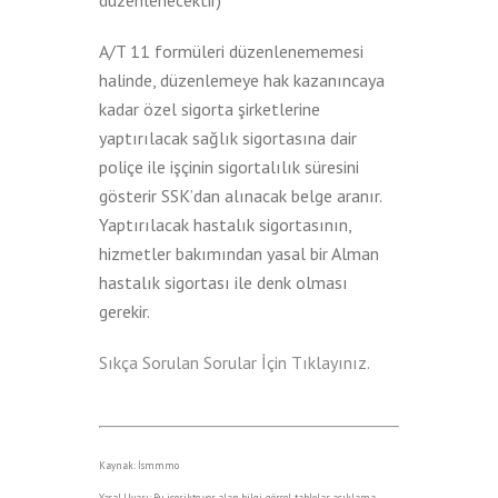
düzenlenecektir)
A/T 11 formüleri düzenlenememesi
halinde, düzenlemeye hak kazanıncaya
kadar özel sigorta şirketlerine
yaptırılacak sağlık sigortasına dair
poliçe ile işçinin sigortalılık süresini
gösterir SSK’dan alınacak belge aranır.
Yaptırılacak hastalık sigortasının,
hizmetler bakımından yasal bir Alman
hastalık sigortası ile denk olması
gerekir.
Sıkça Sorulan Sorular İçin Tıklayınız.
Kaynak: İsmmmo
Yasal Uyarı: Bu içerikte yer alan bilgi, görsel, tablolar, açıklama,