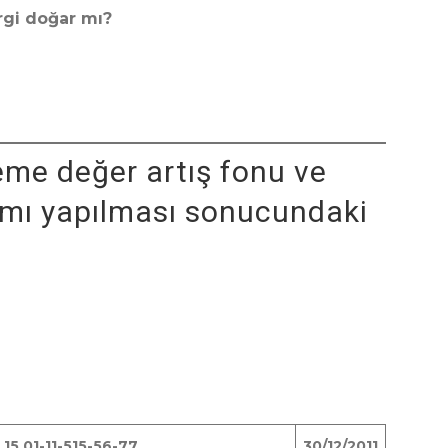
rgi doğar mı?
me değer artış fonu ve
tımı yapılması sonucundaki
.15.01-11-515-56-77
30/12/2011