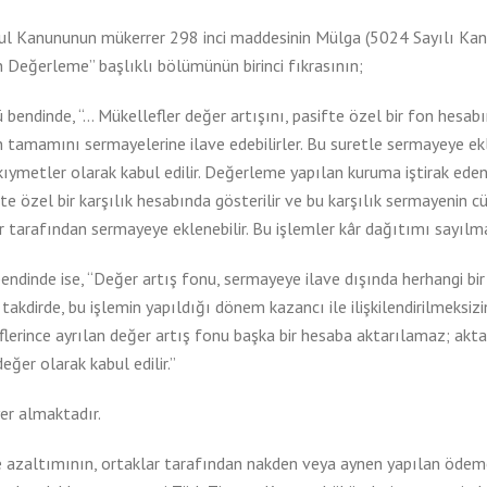
ul Kanununun mükerrer 298 inci maddesinin Mülga (5024 Sayılı Kan
 Değerleme” başlıklı bölümünün birinci fıkrasının;
 bendinde, “… Mükellefler değer artışını, pasifte özel bir fon hesabı
n tamamını sermayelerine ilave edebilirler. Bu suretle sermayeye ek
kıymetler olarak kabul edilir. Değerleme yapılan kuruma iştirak ede
fte özel bir karşılık hesabında gösterilir ve bu karşılık sermayenin 
 tarafından sermayeye eklenebilir. Bu işlemler kâr dağıtımı sayılm
bendinde ise, “Değer artış fonu, sermayeye ilave dışında herhangi bi
i takdirde, bu işlemin yapıldığı dönem kazancı ile ilişkilendirilmeksiz
lerince ayrılan değer artış fonu başka bir hesaba aktarılamaz; akt
değer olarak kabul edilir.”
er almaktadır.
 azaltımının, ortaklar tarafından nakden veya aynen yapılan ödeme