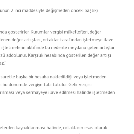
unun 2 inci maddesiyle değişmeden önceki başlık)
nda gösterirler. Kurumlar vergisi mükellefleri, değer
lenen değer artışları, ortaklar tarafından işletmeye ilave
n işletmelerin aktifinde bu nedenle meydana gelen artışlar
cüzü addolunur. Karşılık hesabında gösterilen değer artışı
az.”
r suretle başka bir hesaba nakledildiği veya işletmeden
in bu dönemde vergiye tabi tutulur. Gelir vergisi
arılması veya sermayeye ilave edilmesi halinde işletmeden
lerden kaynaklanması halinde, ortakların esas olarak