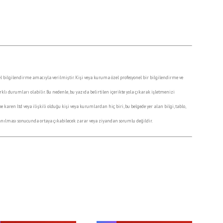
nel bilgilendirme amacıyla verilmiştir. Kişi veya kuruma özel profesyonel bir bilgilendirme ve
ı durumları olabilir. Bu nedenle, bu yazıda belirtilen içerikte yola çıkarak işletmenizi
n ltd veya ilişkili olduğu kişi veya kurumlardan hiç biri, bu belgede yer alan bilgi, tablo,
llanılması sonucunda ortaya çıkabilecek zarar veya ziyandan sorumlu değildir.