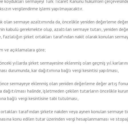
e koydukları sermayeyi Türk Ticaret Kanunu hükümleri çerçevesinde
sızın vergilendirme işlemi yapılmayacaktır.
k olan sermaye azaltımında da, öncelikle yeniden değerleme değer 
inin kabulü gerekmekte olup, azaltılan sermaye tutarı, yeniden değe
e, fazlalığın şirket ortakları tarafından nakit olarak konulan serma
m ve açıklamalara göre;
nceki yıllarda şirket sermayesine eklenmiş olan geçmiş yıl karların
ası durumunda, kar dağıtımına bağlı vergi kesintisi yapılması,
önce sermayeye eklenmiş olan yeniden değerleme değer artış fonun
a dağıtılması halinde, işletmeden çekilen tutarların öncelikle kurum
na bağlı vergi kesintisine tabi tutulması,
 ortakları tarafından şirkete nakden veya aynen konulan sermaye ti
masına konu edilen tutar üzerinden vergi hesaplanmaması ve stopa