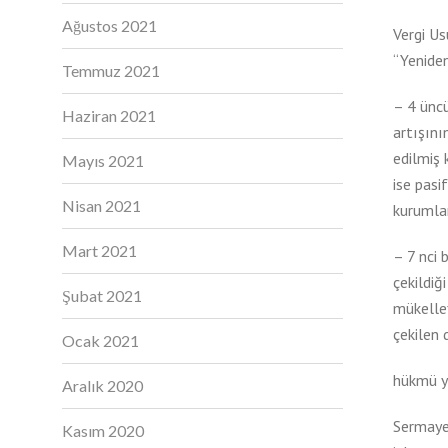
Ağustos 2021
Vergi Us
“Yeniden
Temmuz 2021
– 4 üncü
Haziran 2021
artışını
edilmiş 
Mayıs 2021
ise pasi
Nisan 2021
kurumlar
Mart 2021
– 7 nci 
çekildiğ
Şubat 2021
mükellef
çekilen 
Ocak 2021
hükmü y
Aralık 2020
Sermaye
Kasım 2020