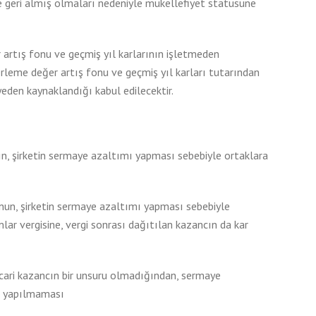
 geri almış olmaları nedeniyle mükellefiyet statüsüne
artış fonu ve geçmiş yıl karlarının işletmeden
rleme değer artış fonu ve geçmiş yıl karları tutarından
yeden kaynaklandığı kabul edilecektir.
ın, şirketin sermaye azaltımı yapması sebebiyle ortaklara
un, şirketin sermaye azaltımı yapması sebebiyle
lar vergisine, vergi sonrası dağıtılan kazancın da kar
cari kazancın bir unsuru olmadığından, sermaye
j yapılmaması