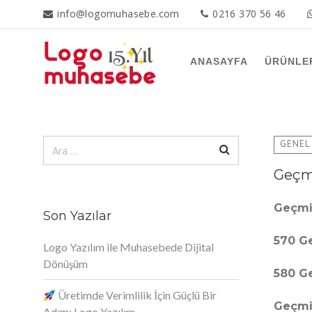
info@logomuhasebe.com
0216 370 56 46
ANASAYFA
ÜRÜNLE
Arama:
Arama:
GENEL
Geçmi
Geçmiş
Son Yazılar
570 Ge
Logo Yazılım ile Muhasebede Dijital
Dönüşüm
580 Ge
Üretimde Verimlilik İçin Güçlü Bir
Geçmiş
Adım: Logo Yazılım