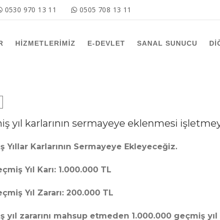
0530 970 13 11
0505 708 13 11
R
HİZMETLERİMİZ
E-DEVLET
SANAL SUNUCU
Dİ
ş yıl karlarının sermayeye eklenmesi işletme
 Yıllar Karlarının Sermayeye Ekleyeceğiz.
çmiş Yıl Karı: 1.000.000 TL
çmiş Yıl Zararı: 200.000 TL
 yıl zararını mahsup etmeden 1.000.000 geçmiş yıl