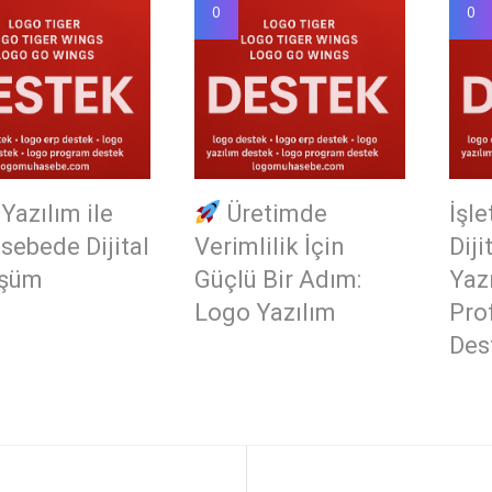
0
0
Yazılım ile
Üretimde
İşle
ebede Dijital
Verimlilik İçin
Diji
şüm
Güçlü Bir Adım:
Yaz
Logo Yazılım
Pro
Des