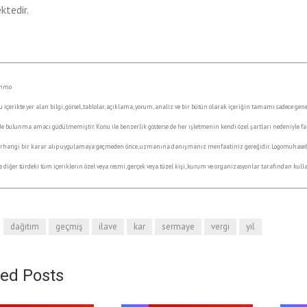
ktedir.
mmmo
u içerikte yer alan bilgi, görsel, tablolar, açıklama, yorum, analiz ve bir bütün olarak içeriğin tamamı sadece ge
 bulunma amacı güdülmemiştir. Konu ile benzerlik gösterse de her işletmenin kendi özel şartları nedeniyle farkl
erhangi bir karar alıp uygulamaya geçmeden önce, uzmanına danışmanız menfaatiniz gereğidir. Logomuhasebe kare
 ve diğer türdeki tüm içeriklerin özel veya resmi, gerçek veya tüzel kişi, kurum ve organizasyonlar tarafından ku
dağıtım
geçmiş
ilave
kar
sermaye
vergi
yıl
ted Posts