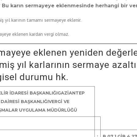
 Bu karın sermayeye eklenmesinde herhangi bir ve
ş yıl karının tamamı sermayeye eklenir.
ayeye eklenen kardan vergi olmaz.
mayeye eklenen yeniden değerle
miş yıl karlarının sermaye azal
gisel durumu hk.
LİR İDARESİ BAŞKANLIĞI
GAZİANTEP
 DAİRESİ BAŞKANLIĞI
VERGİ VE
ŞMALAR UYGULAMA MÜDÜRLÜĞÜ
:
B.07.1.GİB.4.27