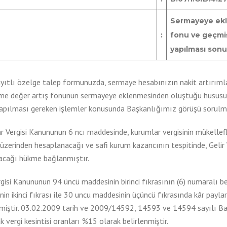
Sermayeye ekl
:
fonu ve geçmiş
yapılması sonu
ayıtlı özelge talep formunuzda, sermaye hesabınızın nakit artırımla
me değer artış fonunun sermayeye eklenmesinden oluştuğu hususu b
yapılması gereken işlemler konusunda Başkanlığımız görüşü sorulm
 Vergisi Kanununun 6 ncı maddesinde, kurumlar vergisinin mükellefle
üzerinden hesaplanacağı ve safi kurum kazancının tespitinde, Gelir 
acağı hükme bağlanmıştır.
rgisi Kanununun 94 üncü maddesinin birinci fıkrasının (6) numaralı be
in ikinci fıkrası ile 30 uncu maddesinin üçüncü fıkrasında kâr paylar
lmiştir. 03.02.2009 tarih ve 2009/14592, 14593 ve 14594 sayılı Bak
k vergi kesintisi oranları %15 olarak belirlenmiştir.